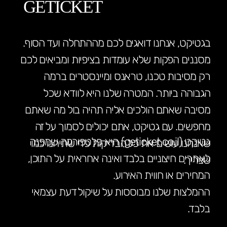
GETICKET
בגטיקט, אנחנו דואגים לכם מההתחלה ועד הסוף.
מסננים הפקות שלא עומדות בציפיות ומביאים לכם
רק מסיבות טכנו, טראנס ומיינסטרים ברמה
הגבוהה ביותר. המטרה שלנו היא לוודא שכל
מסיבה שאתם הולכים אליה תהיה בול מה שאתם
מחפשים. עם גטיקט, אתם יכולים לסמוך על זה
גטיקט (geticket.co.il) היא פלטפורמה שמפנה
שאנחנו עושים את כל הבדיקות כדי שתיהנו כמו
לאתרים חיצוניים בלבד ואינה אחראית על התוכן,
שצריך.
המחירים או חווית האירוע.
ההמלצות שלנו מבוססות על שיקול דעת עצמאי
בלבד.