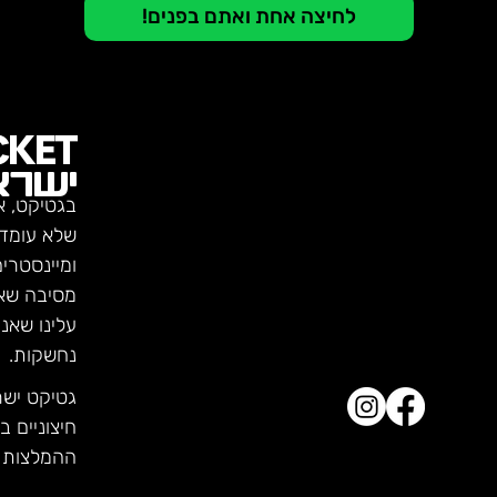
לחיצה אחת ואתם בפנים!
CKET
ישרא
בגטיקט, א
שלא עומדו
ומיינסטרי
מסיבה שא
עלינו שאנ
נחשקות.
גטיקט יש
חיצוניים ב
ההמלצות ש