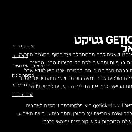
GETI
גטיקט
מסיבות בריכה
ל
נחנו דואגים לכם מההתחלה ועד הסוף. מסננים הפקות
מסיבות גג
ת בציפיות ומביאים לכם רק מסיבות טכנו, טראנס,
מסיבות ראש השנה
ם ברמה הגבוהה ביותר. המטרה שלנו היא לוודא שכל
מסיבות סוכות
תם הולכים אליה תהיה בול מה שאתם מחפשים. סמכו
מסיבות סילבסטר
חנו מביאים לכם את הדילים הכי שווים למסיבות הכי
מסיבות פורים
ראל
geticket.co.il
היא פלטפורמה שמפנה לאתרים
לבד ואינה אחראית על התוכן, המחירים או חווית האירוע.
לנו מבוססות על שיקול דעת עצמאי בלבד.