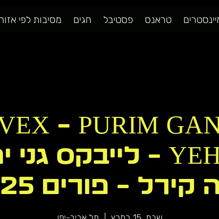
יינסטרים
טראנס
פסטיבל
חגים
מסיבות לפי אזור
IVEX - PURIM GAN
YEHOSHUA - לייבקס גנ
 קירל - פורים 2025
שבת, 15 במרץ
  |  
תל אביב-יפו