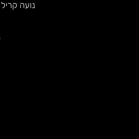
LIVE X -נועה קריל - עדן גולן - מרינה מקסימיליאן - גני יהושוע 
מ