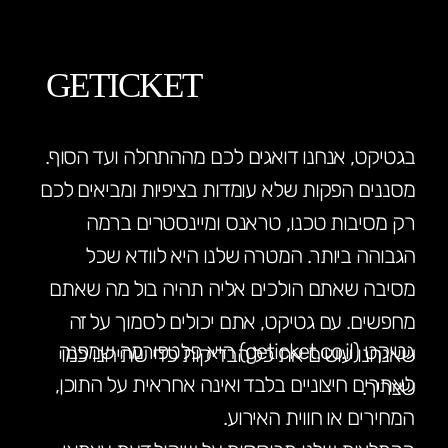
GETICKET
בגטיקט, אנחנו דואגים לכם מההתחלה ועד הסוף.
מסננים הפקות שלא עומדות בציפיות ומביאים לכם
רק מסיבות טכנו, טראנס ומיינסטרים ברמה
הגבוהה ביותר. המטרה שלנו היא לוודא שכל
מסיבה שאתם הולכים אליה תהיה בול מה שאתם
מחפשים. עם גטיקט, אתם יכולים לסמוך על זה
גטיקט (geticket.co.il) היא פלטפורמה שמפנה
שאנחנו עושים את כל הבדיקות כדי שתיהנו כמו
לאתרים חיצוניים בלבד ואינה אחראית על התוכן,
שצריך.
המחירים או חווית האירוע.