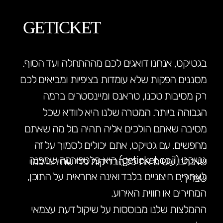
GETICKET
בגטיקט, אנחנו דואגים לכם מההתחלה ועד הסוף.
מסננים הפקות שלא עומדות בציפיות ומביאים לכם
רק מסיבות טכנו, טראנס ומיינסטרים ברמה
הגבוהה ביותר. המטרה שלנו היא לוודא שכל
מסיבה שאתם הולכים אליה תהיה בול מה שאתם
מחפשים. עם גטיקט, אתם יכולים לסמוך על זה
גטיקט (geticket.co.il) היא פלטפורמה שמפנה
שאנחנו עושים את כל הבדיקות כדי שתיהנו כמו
לאתרים חיצוניים בלבד ואינה אחראית על התוכן,
שצריך.
המחירים או חווית האירוע.
ההמלצות שלנו מבוססות על שיקול דעת עצמאי