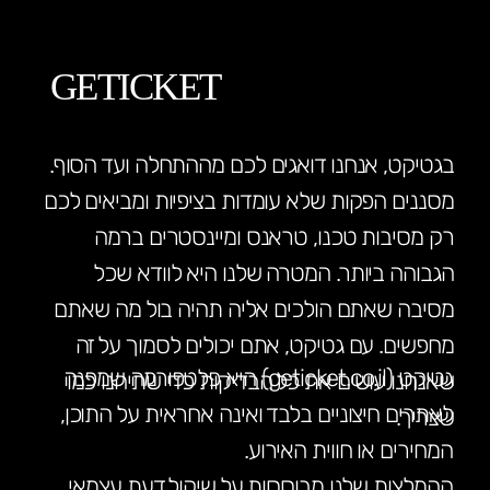
GETICKET
בגטיקט, אנחנו דואגים לכם מההתחלה ועד הסוף.
מסננים הפקות שלא עומדות בציפיות ומביאים לכם
רק מסיבות טכנו, טראנס ומיינסטרים ברמה
הגבוהה ביותר. המטרה שלנו היא לוודא שכל
מסיבה שאתם הולכים אליה תהיה בול מה שאתם
מחפשים. עם גטיקט, אתם יכולים לסמוך על זה
גטיקט (geticket.co.il) היא פלטפורמה שמפנה
שאנחנו עושים את כל הבדיקות כדי שתיהנו כמו
לאתרים חיצוניים בלבד ואינה אחראית על התוכן,
שצריך.
המחירים או חווית האירוע.
ההמלצות שלנו מבוססות על שיקול דעת עצמאי