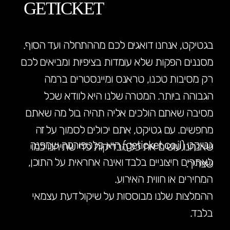
GETICKET
בגטיקט, אנחנו דואגים לכם מההתחלה ועד הסוף.
מסננים הפקות שלא עומדות בציפיות ומביאים לכם
רק מסיבות טכנו, טראנס ומיינסטרים ברמה
הגבוהה ביותר. המטרה שלנו היא לוודא שכל
מסיבה שאתם הולכים אליה תהיה בול מה שאתם
מחפשים. עם גטיקט, אתם יכולים לסמוך על זה
גטיקט (geticket.co.il) היא פלטפורמה שמפנה
שאנחנו עושים את כל הבדיקות כדי שתיהנו כמו
לאתרים חיצוניים בלבד ואינה אחראית על התוכן,
שצריך.
המחירים או חווית האירוע.
ההמלצות שלנו מבוססות על שיקול דעת עצמאי
בלבד.