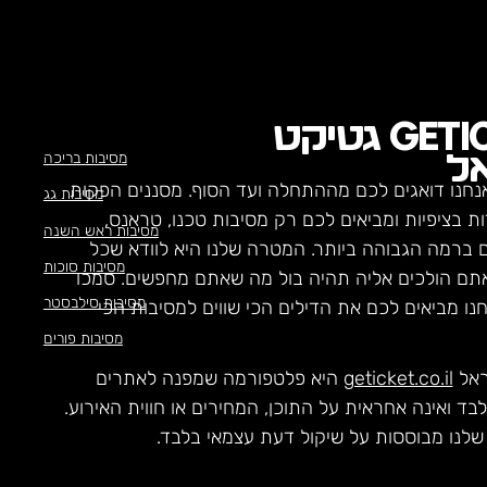
GETI
גטיקט
מסיבות בריכה
ל
נחנו דואגים לכם מההתחלה ועד הסוף. מסננים הפקות
מסיבות גג
ת בציפיות ומביאים לכם רק מסיבות טכנו, טראנס,
מסיבות ראש השנה
ם ברמה הגבוהה ביותר. המטרה שלנו היא לוודא שכל
מסיבות סוכות
תם הולכים אליה תהיה בול מה שאתם מחפשים. סמכו
מסיבות סילבסטר
חנו מביאים לכם את הדילים הכי שווים למסיבות הכי
מסיבות פורים
ראל
geticket.co.il
היא פלטפורמה שמפנה לאתרים
לבד ואינה אחראית על התוכן, המחירים או חווית האירוע.
לנו מבוססות על שיקול דעת עצמאי בלבד.