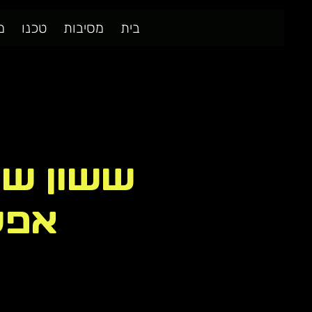
בית
מסיבות
טכנו
מ
ששון שא
אפטר