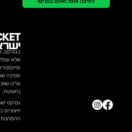
לחיצה אחת ואתם בפנים!
CKET
ישרא
בגטיקט, א
שלא עומדו
ומיינסטרי
מסיבה שא
עלינו שאנ
נחשקות.
גטיקט יש
חיצוניים ב
ההמלצות ש