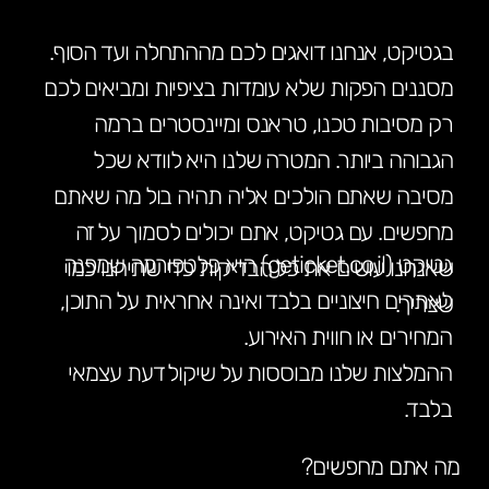
בגטיקט, אנחנו דואגים לכם מההתחלה ועד הסוף.
מסננים הפקות שלא עומדות בציפיות ומביאים לכם
רק מסיבות טכנו, טראנס ומיינסטרים ברמה
הגבוהה ביותר. המטרה שלנו היא לוודא שכל
מסיבה שאתם הולכים אליה תהיה בול מה שאתם
מחפשים. עם גטיקט, אתם יכולים לסמוך על זה
גטיקט (geticket.co.il) היא פלטפורמה שמפנה
שאנחנו עושים את כל הבדיקות כדי שתיהנו כמו
לאתרים חיצוניים בלבד ואינה אחראית על התוכן,
שצריך.
המחירים או חווית האירוע.
ההמלצות שלנו מבוססות על שיקול דעת עצמאי
בלבד.
מה אתם מחפשים?