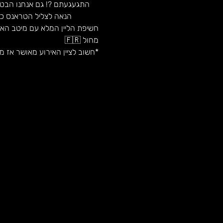
הנאה לצליל הטראנס כמו שרק התנין יודע לעשות ב7/11
חשיפת הליין המלא עם מיטב האו
מחול 🇫🇷
*חשוב לציין האירוע מאושר אז מקומות מוגבל