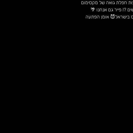
גם אנחנו הבטחנו שנחזור אז חזרנו ❤️בגדול פסטיבל קיץ 💦הגדול בחסות התנין 14 שעות חפלת גואה של מקסימום 
ס בישראל😈 אומן הפתעה 