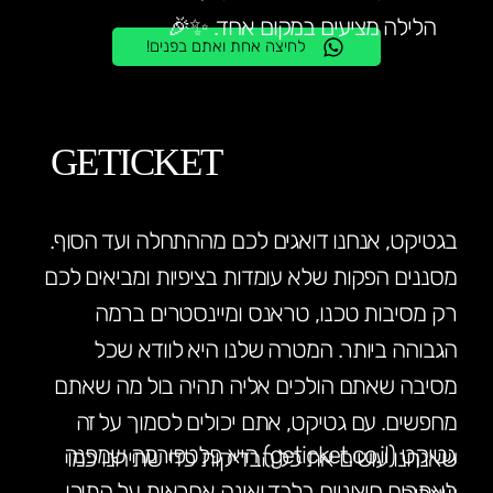
הלילה מציעים במקום אחד. ✨🎉
לחיצה אחת ואתם בפנים!
GETICKET
בגטיקט, אנחנו דואגים לכם מההתחלה ועד הסוף.
מסננים הפקות שלא עומדות בציפיות ומביאים לכם
רק מסיבות טכנו, טראנס ומיינסטרים ברמה
הגבוהה ביותר. המטרה שלנו היא לוודא שכל
מסיבה שאתם הולכים אליה תהיה בול מה שאתם
מחפשים. עם גטיקט, אתם יכולים לסמוך על זה
גטיקט (geticket.co.il) היא פלטפורמה שמפנה
שאנחנו עושים את כל הבדיקות כדי שתיהנו כמו
לאתרים חיצוניים בלבד ואינה אחראית על התוכן,