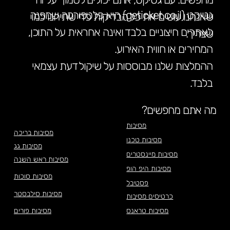
גטיקט (geticket.co.il) היא פלטפורמה שמפנה
שאנחנו עושים את כל הבדיקות כדי שתיהנו כמו
לאתרים חיצוניים בלבד ואינה אחראית על התוכן,
שצריך.
המחירים או חווית האירוע.
ההמלצות שלנו מבוססות על שיקול דעת עצמאי
בלבד.
מה אתם מחפשים?
מסיבות
מסיבות בריכה
מסיבות טכנו
מסיבות גג
מסיבות מיינסטרים
מסיבות ראש השנה
מסיבות היפ הופ
מסיבות סוכות
פסטיבל
מסיבות סילבסטר
כרטיסים מסיבות
מסיבות טראנס
מסיבות פורים