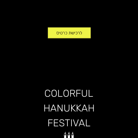
COLORFUL
HANUKKAH
FESTIVAL
🕯️🕯️🕯️