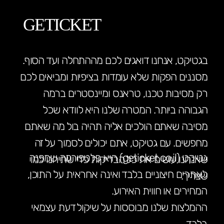
GETICKET
בגטיקט, אנחנו דואגים לכם מההתחלה ועד הסוף.
מסננים הפקות שלא עומדות בציפיות ומביאים לכם
רק מסיבות טכנו, טראנס ומיינסטרים ברמה
הגבוהה ביותר. המטרה שלנו היא לוודא שכל
מסיבה שאתם הולכים אליה תהיה בול מה שאתם
מחפשים. עם גטיקט, אתם יכולים לסמוך על זה
גטיקט (geticket.co.il) היא פלטפורמה שמפנה
שאנחנו עושים את כל הבדיקות כדי שתיהנו כמו
לאתרים חיצוניים בלבד ואינה אחראית על התוכן,
שצריך.
המחירים או חווית האירוע.
ההמלצות שלנו מבוססות על שיקול דעת עצמאי
בלבד.