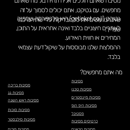
מסיבה שאתם הולכים אליה תהיה בול מה שאתם
מחפשים. עם גטיקט, אתם יכולים לסמוך על זה
גטיקט (geticket.co.il) היא פלטפורמה שמפנה
שאנחנו עושים את כל הבדיקות כדי שתיהנו כמו
לאתרים חיצוניים בלבד ואינה אחראית על התוכן,
שצריך.
המחירים או חווית האירוע.
ההמלצות שלנו מבוססות על שיקול דעת עצמאי
בלבד.
מה אתם מחפשים?
מסיבות
מסיבות בריכה
מסיבות טכנו
מסיבות גג
מסיבות מיינסטרים
מסיבות ראש השנה
מסיבות היפ הופ
מסיבות סוכות
פסטיבל
מסיבות סילבסטר
כרטיסים מסיבות
מסיבות טראנס
מסיבות פורים