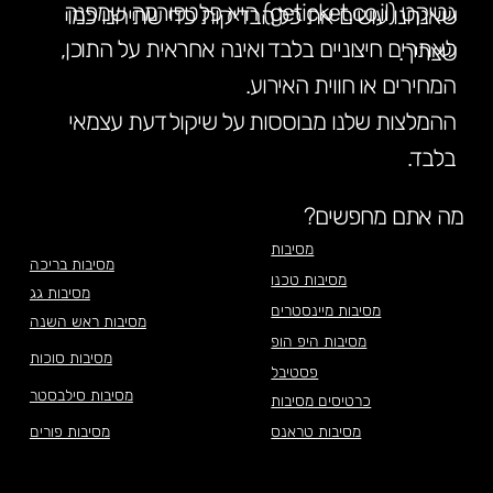
גטיקט (geticket.co.il) היא פלטפורמה שמפנה
שאנחנו עושים את כל הבדיקות כדי שתיהנו כמו
לאתרים חיצוניים בלבד ואינה אחראית על התוכן,
שצריך.
המחירים או חווית האירוע.
ההמלצות שלנו מבוססות על שיקול דעת עצמאי
בלבד.
מה אתם מחפשים?
מסיבות
מסיבות בריכה
מסיבות טכנו
מסיבות גג
מסיבות מיינסטרים
מסיבות ראש השנה
מסיבות היפ הופ
מסיבות סוכות
פסטיבל
מסיבות סילבסטר
כרטיסים מסיבות
מסיבות טראנס
מסיבות פורים