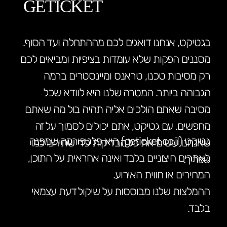
GETICKET
בגטיקט, אנחנו דואגים לכם מההתחלה ועד הסוף.
מסננים הפקות שלא עומדות בציפיות ומביאים לכם
רק מסיבות טכנו, טראנס ומיינסטרים ברמה
הגבוהה ביותר. המטרה שלנו היא לוודא שכל
מסיבה שאתם הולכים אליה תהיה בול מה שאתם
מחפשים. עם גטיקט, אתם יכולים לסמוך על זה
גטיקט (geticket.co.il) היא פלטפורמה שמפנה
שאנחנו עושים את כל הבדיקות כדי שתיהנו כמו
לאתרים חיצוניים בלבד ואינה אחראית על התוכן,
שצריך.
המחירים או חווית האירוע.
ההמלצות שלנו מבוססות על שיקול דעת עצמאי
בלבד.