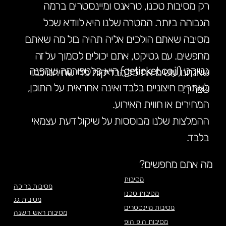
רק מסיבות טכנו, טראנס ומיינסטרים ברמה
הגבוהה ביותר. המטרה שלנו היא לוודא שכל
מסיבה שאתם הולכים אליה תהיה בול מה שאתם
מחפשים. עם גטיקט, אתם יכולים לסמוך על זה
גטיקט (geticket.co.il) היא פלטפורמה שמפנה
שאנחנו עושים את כל הבדיקות כדי שתיהנו כמו
לאתרים חיצוניים בלבד ואינה אחראית על התוכן,
שצריך.
המחירים או חווית האירוע.
ההמלצות שלנו מבוססות על שיקול דעת עצמאי
בלבד.
מה אתם מחפשים?
מסיבות
מסיבות בריכה
מסיבות טכנו
מסיבות גג
מסיבות מיינסטרים
מסיבות ראש השנה
מסיבות היפ הופ