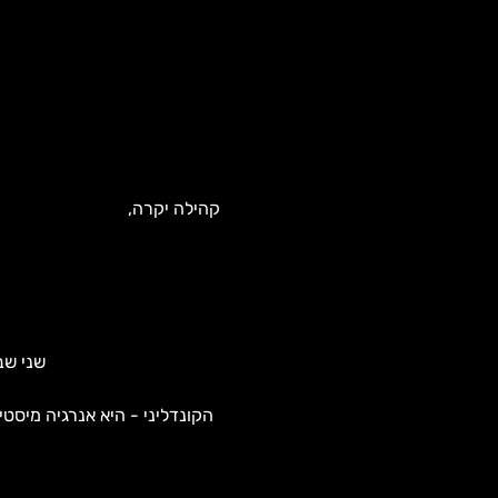
קהילה יקרה,
שני שב
הקונדליני - היא אנרגיה מיסט