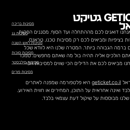
GETI
גטיקט
מסיבות בריכה
ל
נחנו דואגים לכם מההתחלה ועד הסוף. מסננים הפקות
מסיבות גג
ת בציפיות ומביאים לכם רק מסיבות טכנו, טראנס,
מסיבות ראש השנה
ם ברמה הגבוהה ביותר. המטרה שלנו היא לוודא שכל
מסיבות סוכות
תם הולכים אליה תהיה בול מה שאתם מחפשים. סמכו
מסיבות סילבסטר
חנו מביאים לכם את הדילים הכי שווים למסיבות הכי
מסיבות פורים
ראל
geticket.co.il
היא פלטפורמה שמפנה לאתרים
לבד ואינה אחראית על התוכן, המחירים או חווית האירוע.
לנו מבוססות על שיקול דעת עצמאי בלבד.