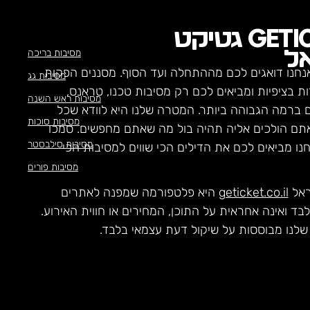
GETI
גטיקט
מסיבות בריכה
ל
נחנו דואגים לכם מההתחלה ועד הסוף. מסננים הפקות
מסיבות גג
ת בציפיות ומביאים לכם רק מסיבות טכנו, טראנס,
מסיבות ראש השנה
ם ברמה הגבוהה ביותר. המטרה שלנו היא לוודא שכל
מסיבות סוכות
תם הולכים אליה תהיה בול מה שאתם מחפשים. סמכו
מסיבות סילבסטר
חנו מביאים לכם את הדילים הכי שווים למסיבות הכי
מסיבות פורים
ראל
geticket.co.il
היא פלטפורמה שמפנה לאתרים
לבד ואינה אחראית על התוכן, המחירים או חווית האירוע.
לנו מבוססות על שיקול דעת עצמאי בלבד.