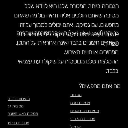
הגבוהה ביותר. המטרה שלנו היא לוודא שכל
מסיבה שאתם הולכים אליה תהיה בול מה שאתם
מחפשים. עם גטיקט, אתם יכולים לסמוך על זה
גטיקט (geticket.co.il) היא פלטפורמה שמפנה
שאנחנו עושים את כל הבדיקות כדי שתיהנו כמו
לאתרים חיצוניים בלבד ואינה אחראית על התוכן,
שצריך.
המחירים או חווית האירוע.
ההמלצות שלנו מבוססות על שיקול דעת עצמאי
בלבד.
מה אתם מחפשים?
מסיבות
מסיבות בריכה
מסיבות טכנו
מסיבות גג
מסיבות מיינסטרים
מסיבות ראש השנה
מסיבות היפ הופ
מסיבות סוכות
פסטיבל