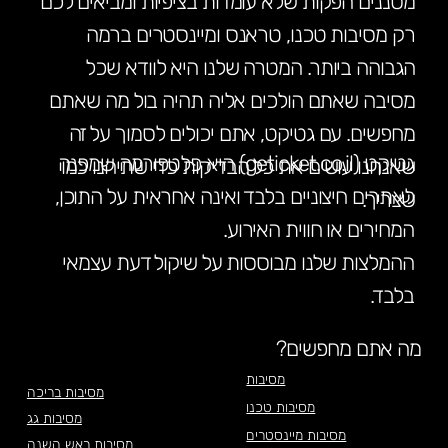
מסננים הפקות שלא עומדות בציפיות ומביאים לכם
רק מסיבות טכנו, טראנס ומיינסטרים ברמה
הגבוהה ביותר. המטרה שלנו היא לוודא שכל
מסיבה שאתם הולכים אליה תהיה בול מה שאתם
מחפשים. עם גטיקט, אתם יכולים לסמוך על זה
גטיקט (geticket.co.il) היא פלטפורמה שמפנה
שאנחנו עושים את כל הבדיקות כדי שתיהנו כמו
לאתרים חיצוניים בלבד ואינה אחראית על התוכן,
שצריך.
המחירים או חווית האירוע.
ההמלצות שלנו מבוססות על שיקול דעת עצמאי
בלבד.
מה אתם מחפשים?
מסיבות
מסיבות בריכה
מסיבות טכנו
מסיבות גג
מסיבות מיינסטרים
מסיבות ראש השנה