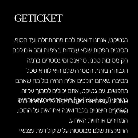
GETICKET
בגטיקט, אנחנו דואגים לכם מההתחלה ועד הסוף.
מסננים הפקות שלא עומדות בציפיות ומביאים לכם
רק מסיבות טכנו, טראנס ומיינסטרים ברמה
הגבוהה ביותר. המטרה שלנו היא לוודא שכל
מסיבה שאתם הולכים אליה תהיה בול מה שאתם
מחפשים. עם גטיקט, אתם יכולים לסמוך על זה
גטיקט (geticket.co.il) היא פלטפורמה שמפנה
שאנחנו עושים את כל הבדיקות כדי שתיהנו כמו
לאתרים חיצוניים בלבד ואינה אחראית על התוכן,
שצריך.
המחירים או חווית האירוע.
ההמלצות שלנו מבוססות על שיקול דעת עצמאי