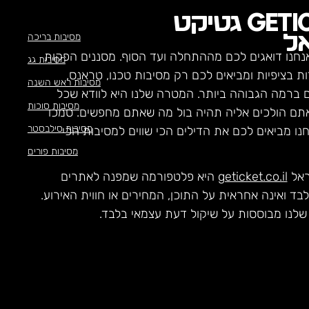
GETI
גטיקט
מסיבות בריכה
ל
נחנו דואגים לכם מההתחלה ועד הסוף. מסננים הפקות
מסיבות גג
ת בציפיות ומביאים לכם רק מסיבות טכנו, טראנס,
מסיבות ראש השנה
ם ברמה הגבוהה ביותר. המטרה שלנו היא לוודא שכל
מסיבות סוכות
תם הולכים אליה תהיה בול מה שאתם מחפשים. סמכו
מסיבות סילבסטר
חנו מביאים לכם את הדילים הכי שווים למסיבות הכי
מסיבות פורים
ראל
geticket.co.il
היא פלטפורמה שמפנה לאתרים
לבד ואינה אחראית על התוכן, המחירים או חווית האירוע.
לנו מבוססות על שיקול דעת עצמאי בלבד.