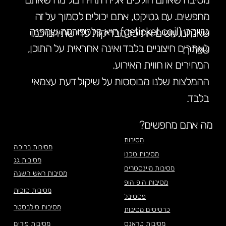
מחפשים. עם גטיקט, אתם יכולים לסמוך על זה
גטיקט (geticket.co.il) היא פלטפורמה שמפנה
שאנחנו עושים את כל הבדיקות כדי שתיהנו כמו
לאתרים חיצוניים בלבד ואינה אחראית על התוכן,
שצריך.
המחירים או חווית האירוע.
ההמלצות שלנו מבוססות על שיקול דעת עצמאי
בלבד.
מה אתם מחפשים?
מסיבות
מסיבות בריכה
מסיבות טכנו
מסיבות גג
מסיבות מיינסטרים
מסיבות ראש השנה
מסיבות היפ הופ
מסיבות סוכות
פסטיבל
מסיבות סילבסטר
כרטיסים מסיבות
מסיבות טראנס
מסיבות פורים