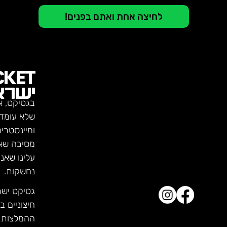
לחיצה אחת ואתם בפנים!
CKET
ישרא
בגטיקט, א
שלא עומדו
ומיינסטרי
מסיבה שא
עלינו שאנ
נחשקות.
גטיקט יש
חיצוניים ב
ההמלצות ש