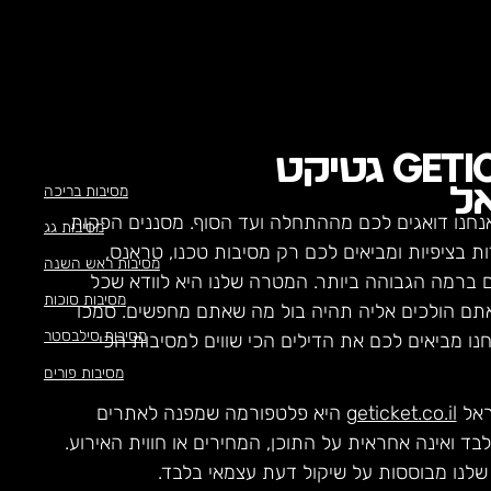
GETI
גטיקט
מסיבות בריכה
ל
נחנו דואגים לכם מההתחלה ועד הסוף. מסננים הפקות
מסיבות גג
ת בציפיות ומביאים לכם רק מסיבות טכנו, טראנס,
מסיבות ראש השנה
ם ברמה הגבוהה ביותר. המטרה שלנו היא לוודא שכל
מסיבות סוכות
תם הולכים אליה תהיה בול מה שאתם מחפשים. סמכו
מסיבות סילבסטר
חנו מביאים לכם את הדילים הכי שווים למסיבות הכי
מסיבות פורים
ראל
geticket.co.il
היא פלטפורמה שמפנה לאתרים
לבד ואינה אחראית על התוכן, המחירים או חווית האירוע.
לנו מבוססות על שיקול דעת עצמאי בלבד.