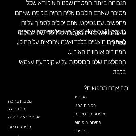
הגבוהה ביותר. המטרה שלנו היא לוודא שכל
מסיבה שאתם הולכים אליה תהיה בול מה שאתם
מחפשים. עם גטיקט, אתם יכולים לסמוך על זה
גטיקט (geticket.co.il) היא פלטפורמה שמפנה
שאנחנו עושים את כל הבדיקות כדי שתיהנו כמו
לאתרים חיצוניים בלבד ואינה אחראית על התוכן,
שצריך.
המחירים או חווית האירוע.
ההמלצות שלנו מבוססות על שיקול דעת עצמאי
בלבד.
מה אתם מחפשים?
מסיבות
מסיבות בריכה
מסיבות טכנו
מסיבות גג
מסיבות מיינסטרים
מסיבות ראש השנה
מסיבות היפ הופ
מסיבות סוכות
פסטיבל