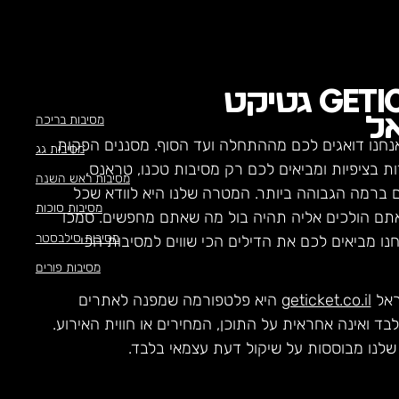
GETI
גטיקט
מסיבות בריכה
ל
נחנו דואגים לכם מההתחלה ועד הסוף. מסננים הפקות
מסיבות גג
ת בציפיות ומביאים לכם רק מסיבות טכנו, טראנס,
מסיבות ראש השנה
ם ברמה הגבוהה ביותר. המטרה שלנו היא לוודא שכל
מסיבות סוכות
תם הולכים אליה תהיה בול מה שאתם מחפשים. סמכו
מסיבות סילבסטר
חנו מביאים לכם את הדילים הכי שווים למסיבות הכי
מסיבות פורים
ראל
geticket.co.il
היא פלטפורמה שמפנה לאתרים
לבד ואינה אחראית על התוכן, המחירים או חווית האירוע.
לנו מבוססות על שיקול דעת עצמאי בלבד.