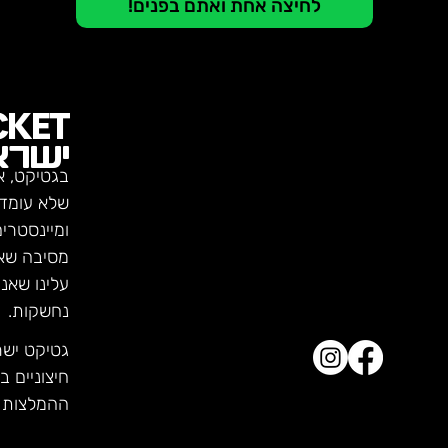
לחיצה אחת ואתם בפנים!
CKET
ישרא
בגטיקט, א
שלא עומדו
ומיינסטרי
מסיבה שא
עלינו שאנ
נחשקות.
גטיקט יש
חיצוניים ב
ההמלצות ש