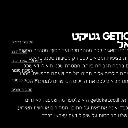
GETI
גטיקט
מסיבות בריכה
ל
נחנו דואגים לכם מההתחלה ועד הסוף. מסננים הפקות
מסיבות גג
ת בציפיות ומביאים לכם רק מסיבות טכנו, טראנס,
מסיבות ראש השנה
ם ברמה הגבוהה ביותר. המטרה שלנו היא לוודא שכל
מסיבות סוכות
תם הולכים אליה תהיה בול מה שאתם מחפשים. סמכו
מסיבות סילבסטר
חנו מביאים לכם את הדילים הכי שווים למסיבות הכי
מסיבות פורים
ראל
geticket.co.il
היא פלטפורמה שמפנה לאתרים
לבד ואינה אחראית על התוכן, המחירים או חווית האירוע.
לנו מבוססות על שיקול דעת עצמאי בלבד.