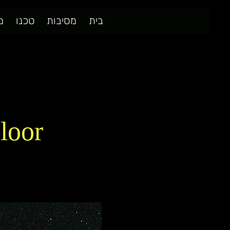
בית
מסיבות
טכנו
מ
or🗼