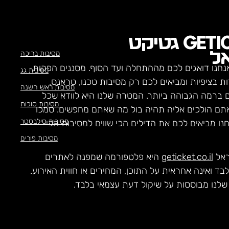
GETI
גטיקט
מסיבות בריכה
ל
נחנו דואגים לכם מההתחלה ועד הסוף. מסננים הפקות
מסיבות גג
ת בציפיות ומביאים לכם רק מסיבות טכנו, טראנס,
מסיבות ראש השנה
ם ברמה הגבוהה ביותר. המטרה שלנו היא לוודא שכל
מסיבות סוכות
תם הולכים אליה תהיה בול מה שאתם מחפשים. סמכו
מסיבות סילבסטר
חנו מביאים לכם את הדילים הכי שווים למסיבות הכי
מסיבות פורים
ראל
geticket.co.il
היא פלטפורמה שמפנה לאתרים
לבד ואינה אחראית על התוכן, המחירים או חווית האירוע.
לנו מבוססות על שיקול דעת עצמאי בלבד.