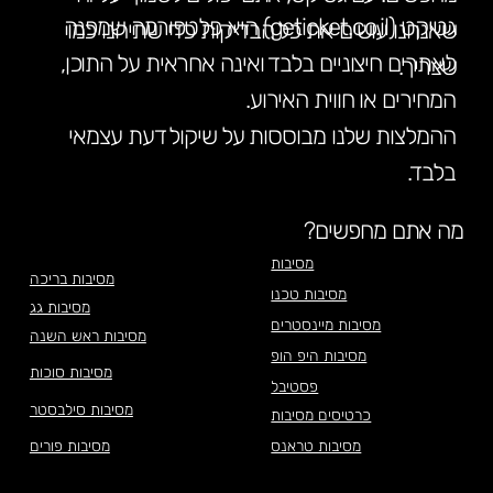
גטיקט (geticket.co.il) היא פלטפורמה שמפנה
שאנחנו עושים את כל הבדיקות כדי שתיהנו כמו
לאתרים חיצוניים בלבד ואינה אחראית על התוכן,
שצריך.
המחירים או חווית האירוע.
ההמלצות שלנו מבוססות על שיקול דעת עצמאי
בלבד.
מה אתם מחפשים?
מסיבות
מסיבות בריכה
מסיבות טכנו
מסיבות גג
מסיבות מיינסטרים
מסיבות ראש השנה
מסיבות היפ הופ
מסיבות סוכות
פסטיבל
מסיבות סילבסטר
כרטיסים מסיבות
מסיבות טראנס
מסיבות פורים