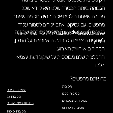
הגבוהה ביותר. המטרה שלנו היא לוודא שכל
מסיבה שאתם הולכים אליה תהיה בול מה שאתם
מחפשים. עם גטיקט, אתם יכולים לסמוך על זה
גטיקט (geticket.co.il) היא פלטפורמה שמפנה
שאנחנו עושים את כל הבדיקות כדי שתיהנו כמו
לאתרים חיצוניים בלבד ואינה אחראית על התוכן,
שצריך.
המחירים או חווית האירוע.
ההמלצות שלנו מבוססות על שיקול דעת עצמאי
בלבד.
מה אתם מחפשים?
מסיבות
מסיבות בריכה
מסיבות טכנו
מסיבות גג
מסיבות מיינסטרים
מסיבות ראש השנה
מסיבות היפ הופ
מסיבות סוכות