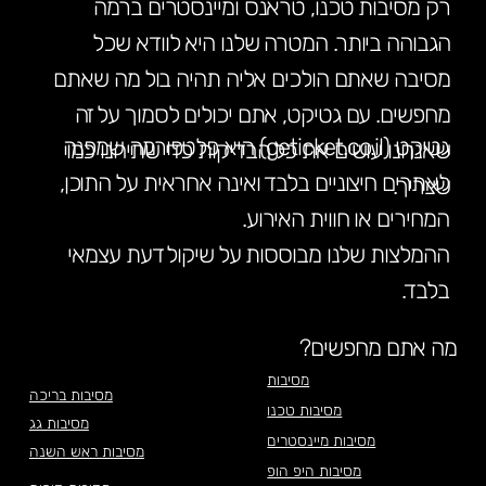
רק מסיבות טכנו, טראנס ומיינסטרים ברמה
הגבוהה ביותר. המטרה שלנו היא לוודא שכל
מסיבה שאתם הולכים אליה תהיה בול מה שאתם
מחפשים. עם גטיקט, אתם יכולים לסמוך על זה
גטיקט (geticket.co.il) היא פלטפורמה שמפנה
שאנחנו עושים את כל הבדיקות כדי שתיהנו כמו
לאתרים חיצוניים בלבד ואינה אחראית על התוכן,
שצריך.
המחירים או חווית האירוע.
ההמלצות שלנו מבוססות על שיקול דעת עצמאי
בלבד.
מה אתם מחפשים?
מסיבות
מסיבות בריכה
מסיבות טכנו
מסיבות גג
מסיבות מיינסטרים
מסיבות ראש השנה
מסיבות היפ הופ