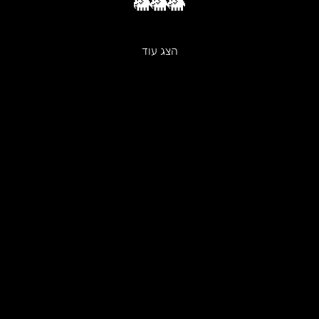
🐘🐘🐘
הצג עוד