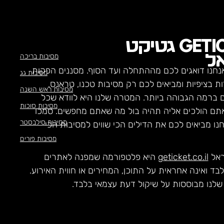
GETI
גטיקט
מסיבות בריכה
ל
נחנו דואגים לכם מההתחלה ועד הסוף. מסננים הפקות
מסיבות גג
ת בציפיות ומביאים לכם רק מסיבות טכנו, טראנס,
מסיבות ראש השנה
ם ברמה הגבוהה ביותר. המטרה שלנו היא לוודא שכל
מסיבות סוכות
תם הולכים אליה תהיה בול מה שאתם מחפשים. סמכו
מסיבות סילבסטר
חנו מביאים לכם את הדילים הכי שווים למסיבות הכי
מסיבות פורים
ראל
geticket.co.il
היא פלטפורמה שמפנה לאתרים
לבד ואינה אחראית על התוכן, המחירים או חווית האירוע.
לנו מבוססות על שיקול דעת עצמאי בלבד.