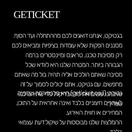
GETICKET
בגטיקט, אנחנו דואגים לכם מההתחלה ועד הסוף.
מסננים הפקות שלא עומדות בציפיות ומביאים לכם
רק מסיבות טכנו, טראנס ומיינסטרים ברמה
הגבוהה ביותר. המטרה שלנו היא לוודא שכל
מסיבה שאתם הולכים אליה תהיה בול מה שאתם
מחפשים. עם גטיקט, אתם יכולים לסמוך על זה
גטיקט (geticket.co.il) היא פלטפורמה שמפנה
שאנחנו עושים את כל הבדיקות כדי שתיהנו כמו
לאתרים חיצוניים בלבד ואינה אחראית על התוכן,
שצריך.
המחירים או חווית האירוע.
ההמלצות שלנו מבוססות על שיקול דעת עצמאי
בלבד.