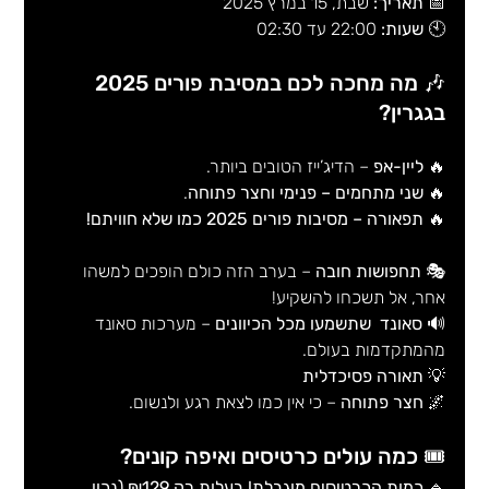
📅 
תאריך:
 שבת, 15 במרץ 2025
🕙 
שעות:
 22:00 עד 02:30
🎶 מה מחכה לכם במסיבת פורים 2025 
בגגרין?
🔥 
ליין-אפ
 – הדיג’ייז הטובים ביותר.
🔥 
שני מתחמים – פנימי וחצר פתוחה
.
🔥 
תפאורה – מסיבות פורים 2025 כמו שלא חוויתם!
🎭 
תחפושות חובה
 – בערב הזה כולם הופכים למשהו 
אחר, אל תשכחו להשקיע!
🔊 
סאונד  שתשמעו מכל הכיוונים
 – מערכות סאונד 
מהמתקדמות בעולם.
💡 
תאורה פסיכדלית
🌌 
חצר פתוחה
 – כי אין כמו לצאת רגע ולנשום.
🎟️ כמה עולים כרטיסים ואיפה קונים?
🔹 
כמות הכרטיסים מוגבלת! בעלות רק ₪129 (נכון 